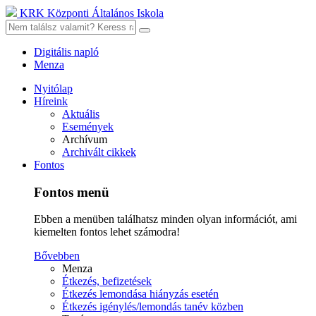
KRK Központi Általános Iskola
Digitális napló
Menza
Nyitólap
Híreink
Aktuális
Események
Archívum
Archivált cikkek
Fontos
Fontos menü
Ebben a menüben találhatsz minden olyan információt, ami
kiemelten fontos lehet számodra!
Bővebben
Menza
Étkezés, befizetések
Étkezés lemondása hiányzás esetén
Étkezés igénylés/lemondás tanév közben