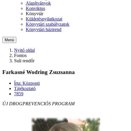
Alapítványok
Konviktus
Könyvtár
Küldetésnyilatkozat
Könyvtári szabályzatok
Könyvtári házirend
Menü
Nyitó oldal
Fontos
Suli rendőr
Farkasné Wodring Zsuzsanna
Írta: Központi
Tájékoztató
7859
ÚJ DROGPREVENCIÓS PROGRAM