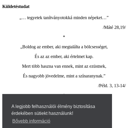
Küldetéstudat
„… tegyetek tanítványotokká minden népeket…”
/Máté 28,19/
*
„Boldog az ember, aki megtalálta a bölcsességet,
És az az ember, aki értelmet kap.
Mert több haszna van ennek, mint az ezüstnek,
És nagyobb jövedelme, mint a színaranynak.”
/Péld. 3, 13-14/
*
© 2026 - kozponti.net
A legjobb felhasználói élmény biztosítása
érdekében sütiekt használunk!
Házirend
SZMSZ
Bővebb információ
Pedagógiai program