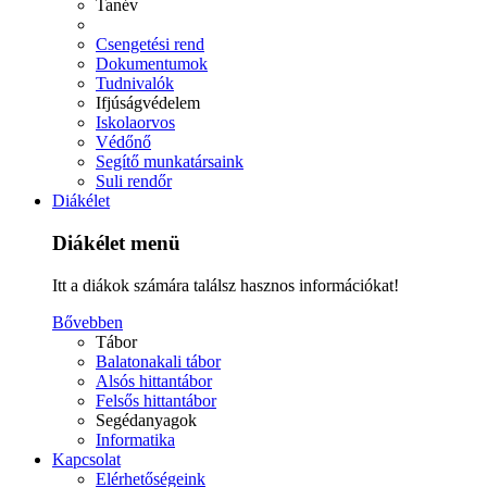
Tanév
Csengetési rend
Dokumentumok
Tudnivalók
Ifjúságvédelem
Iskolaorvos
Védőnő
Segítő munkatársaink
Suli rendőr
Diákélet
Diákélet menü
Itt a diákok számára találsz hasznos információkat!
Bővebben
Tábor
Balatonakali tábor
Alsós hittantábor
Felsős hittantábor
Segédanyagok
Informatika
Kapcsolat
Elérhetőségeink