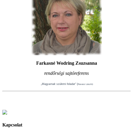
Farkasné Wodring Zsuzsanna
rendőrségi sajtóreferens
„Magyarnak születni feladat”
(
Ravasz László)
Kapcsolat