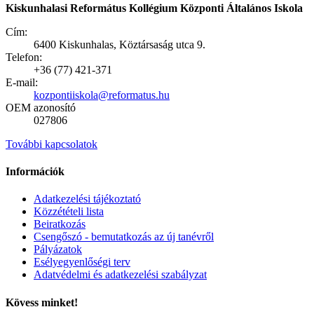
Kiskunhalasi Református Kollégium Központi Általános Iskola
Cím:
6400 Kiskunhalas, Köztársaság utca 9.
Telefon:
+36 (77) 421-371
E-mail:
kozpontiiskola@reformatus.hu
OEM azonosító
027806
További kapcsolatok
Információk
Adatkezelési tájékoztató
Közzétételi lista
Beiratkozás
Csengőszó - bemutatkozás az új tanévről
Pályázatok
Esélyegyenlőségi terv
Adatvédelmi és adatkezelési szabályzat
Kövess minket!