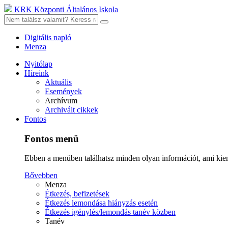
KRK Központi Általános Iskola
Digitális napló
Menza
Nyitólap
Híreink
Aktuális
Események
Archívum
Archivált cikkek
Fontos
Fontos menü
Ebben a menüben találhatsz minden olyan információt, ami kie
Bővebben
Menza
Étkezés, befizetések
Étkezés lemondása hiányzás esetén
Étkezés igénylés/lemondás tanév közben
Tanév