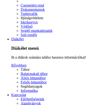
Csengetési rend
Dokumentumok
Tudnivalók
Ifjúságvédelem
Iskolaorvos
Védőnő
Segítő munkatársaink
Suli rendőr
Diákélet
Diákélet menü
Itt a diákok számára találsz hasznos információkat!
Bővebben
Tábor
Balatonakali tábor
Alsós hittantábor
Felsős hittantábor
Segédanyagok
Informatika
Kapcsolat
Elérhetőségeink
Alapítványok