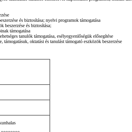
ezése
beszerzése és biztosítása; nyelvi programok támogatása
k beszerzése és biztosítása;
óinak támogatása
tehetséges tanulók támogatása, esélyegyenlőségük elősegítése
e, támogatásuk, oktatási és tanulást támogató eszközök beszerzése
kunhalas