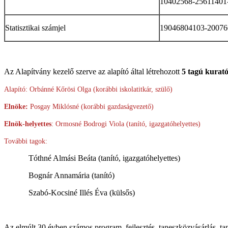
10402568-25611401
Statisztikai számjel
19046804103-20076
Az Alapítvány kezelő szerve az alapító által létrehozott
5 tagú kurat
Alapító: Orbánné Kőrösi Olga
(korábbi iskolatitkár, szülő)
Elnöke:
Posgay Miklósné (korábbi gazdaságvezető)
Elnök-helyettes
: Ormosné Bodrogi Viola (tanító, igazgatóhelyettes)
További tagok:
Tóthné Almási Beáta (tanító, igazgatóhelyettes)
Bognár Annamária (tanító)
Szabó-Kocsiné Illés Éva (külsős)
Az elmúlt 30 évben számos program, fejlesztés, taneszközvásárlás, tan