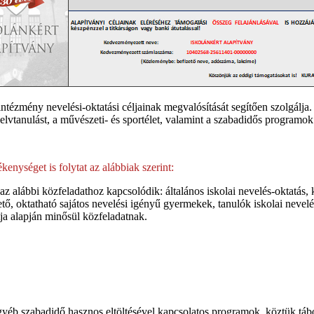
intézmény nevelési-oktatási céljainak megvalósítását segítően szolgálja.
elvtanulást, a művészeti- és sportélet, valamint a szabadidős programok
kenységet is folytat az alábbiak szerint:
y az alábbi közfeladathoz kapcsolódik: általános iskolai nevelés‐oktatás, 
hető, oktatható sajátos nevelési igényű gyermekek, tanulók iskolai nevel
tja alapján minősül közfeladatnak.
egyéb szabadidő hasznos eltöltésével kapcsolatos programok, köztük táb