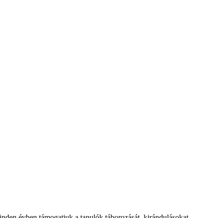
Minden évben támogatjuk a tanulók táborozását, kirándulásokat,