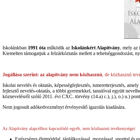
Iskolánkban
1991 óta
működik az
Iskolánkért Alapítvány
, mely az 
Kiemelten támogatjuk a felzárkóztatás mellett a tehetséggondozást, ny
Jogállása szerint: az alapítvány nem közhasznú
, de közhasznú tevé
Iskolai nevelés és oktatás, képességfejlesztés, ismeretterjesztés, amel
fejlesztő nevelés‐oktatás, a többi gyermekkel, tanulóval együtt nevel
köznevelésről szóló 2011. évi CXC. törvény (14.a) c.), j.), o.) u.) pon
Nem jogosult adókedvezményt érvényesítő igazolás kiadására.
Az Alapítvány alapcélhoz kapcsolódó egyéb, nem közhasznú tevékenységei:
Egészséges életmóddal, táplálkozással, mozgással, sporttal és 