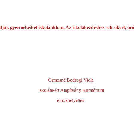
juk gyermekeiket iskolánkban. Az iskolakezdéshez sok sikert, ör
né Bodrogi Viola
olánkért Alapítvány Kuratórium
elyettes