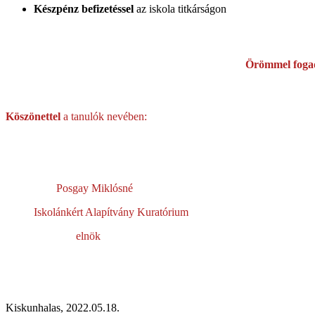
Készpénz befizetéssel
az iskola titkárságon
Örömmel fogad
Köszönettel
a tanulók nevében:
Posgay Miklósné Ormos
Iskolánkért Alapítvány Kuratórium Isk
elnök elnökh
Kiskunhalas, 2022.05.18.