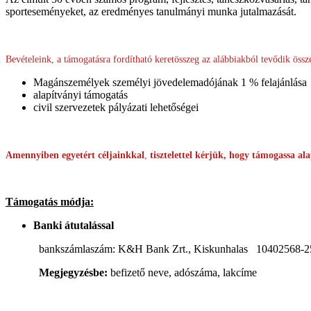
sporteseményeket, az eredményes tanulmányi munka jutalmazását.
Bevételeink, a támogatásra fordítható keretösszeg az alábbiakból tevődik össz
Magánszemélyek személyi jövedelemadójának 1 % felajánlása
alapítványi támogatás
civil szervezetek pályázati lehetőségei
Amennyiben egyetért céljainkkal
,
tisztelettel kérjük, hogy támogassa a
Támogatás módja:
Banki átutalással
bankszámlaszám: K&H Bank Zrt., Kiskunhalas 10402568-25
Megjegyzésbe:
befizető neve, adószáma, lakcíme