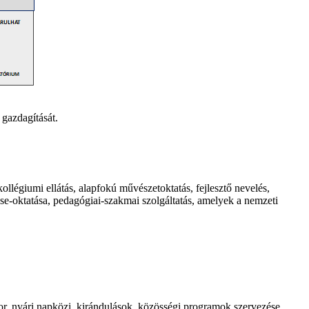
 gazdagítását.
kollégiumi ellátás, alapfokú művészetoktatás, fejlesztő nevelés,
ése‐oktatása, pedagógiai‐szakmai szolgáltatás, amelyek a nemzeti
or, nyári napközi, kirándulások, közösségi programok szervezése,