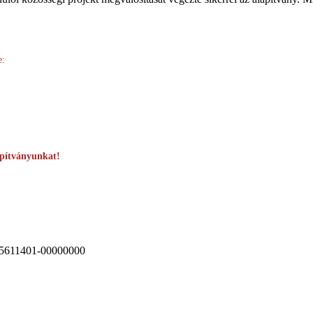
e:
lapítványunkat!
611401-00000000