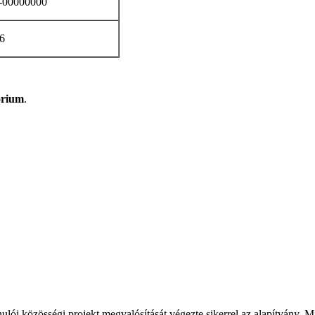
-00000000
6
órium
.
ulói közösségi projekt megvalósítását végezte sikerrel az alapítvány. 