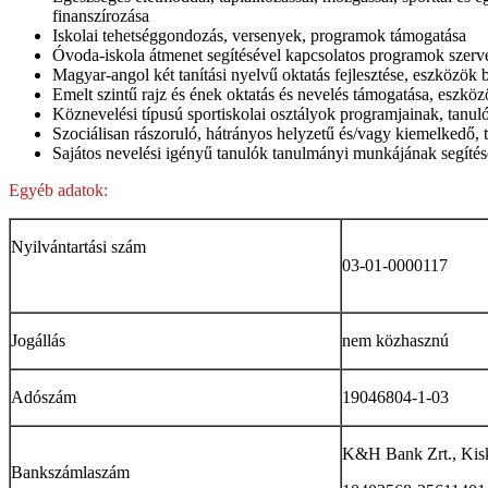
finanszírozása
Iskolai tehetséggondozás, versenyek, programok támogatása
Óvoda-iskola átmenet segítésével kapcsolatos programok szerv
Magyar-angol két tanítási nyelvű oktatás fejlesztése, eszközök 
Emelt szintű rajz és ének oktatás és nevelés támogatása, eszközö
Köznevelési típusú sportiskolai osztályok programjainak, tanul
Szociálisan rászoruló, hátrányos helyzetű és/vagy kiemelkedő, 
Sajátos nevelési igényű tanulók tanulmányi munkájának segítés
Egyéb adatok:
Nyilvántartási szám
03-01-0000117
Jogállás
nem közhasznú
Adószám
19046804-1-03
K&H Bank Zrt., Kis
Bankszámlaszám