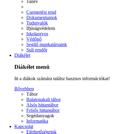
Tanév
Csengetési rend
Dokumentumok
Tudnivalók
Ifjúságvédelem
Iskolaorvos
Védőnő
Segítő munkatársaink
Suli rendőr
Diákélet
Diákélet menü
Itt a diákok számára találsz hasznos információkat!
Bővebben
Tábor
Balatonakali tábor
Alsós hittantábor
Felsős hittantábor
Segédanyagok
Informatika
Kapcsolat
Elérhetőségeink