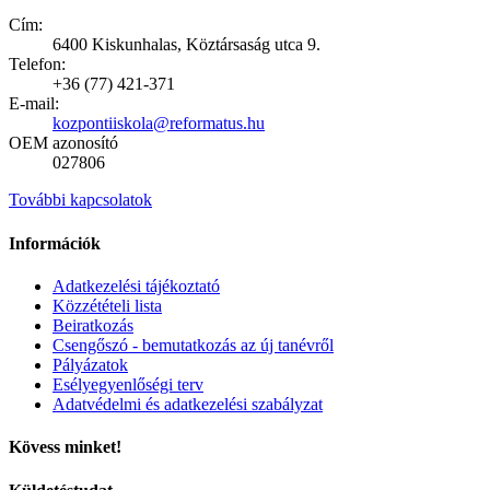
Cím:
6400 Kiskunhalas, Köztársaság utca 9.
Telefon:
+36 (77) 421-371
E-mail:
kozpontiiskola@reformatus.hu
OEM azonosító
027806
További kapcsolatok
Információk
Adatkezelési tájékoztató
Közzétételi lista
Beiratkozás
Csengőszó - bemutatkozás az új tanévről
Pályázatok
Esélyegyenlőségi terv
Adatvédelmi és adatkezelési szabályzat
Kövess minket!