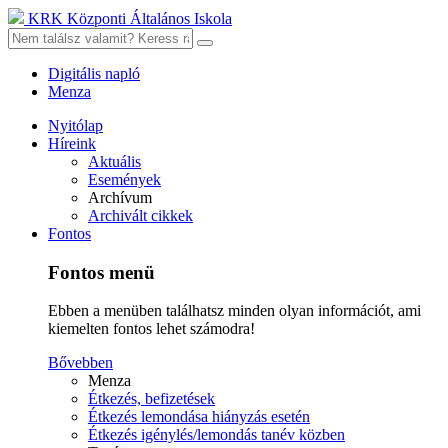
KRK Központi Általános Iskola
Digitális napló
Menza
Nyitólap
Híreink
Aktuális
Események
Archívum
Archivált cikkek
Fontos
Fontos menü
Ebben a menüben találhatsz minden olyan információt, ami
kiemelten fontos lehet számodra!
Bővebben
Menza
Étkezés, befizetések
Étkezés lemondása hiányzás esetén
Étkezés igénylés/lemondás tanév közben