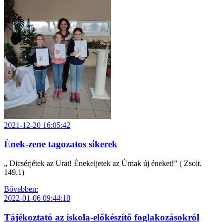
2021-12-20 16:05:42
Ének-zene tagozatos sikerek
„ Dicsérjétek az Urat! Énekeljetek az Úrnak új éneket!” ( Zsolt.
149.1)
Bővebben:
2022-01-06 09:44:18
Tájékoztató az iskola-előkészítő foglakozásokról