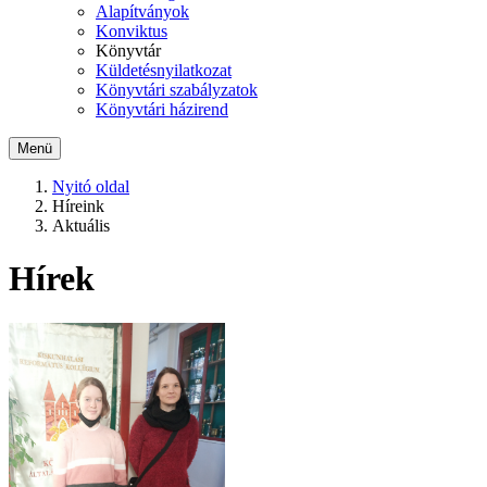
Alapítványok
Konviktus
Könyvtár
Küldetésnyilatkozat
Könyvtári szabályzatok
Könyvtári házirend
Menü
Nyitó oldal
Híreink
Aktuális
Hírek