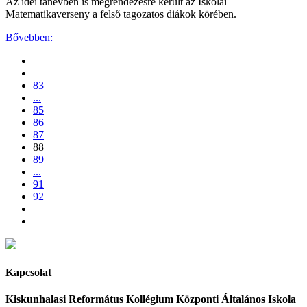
Az idei tanévben is megrendezésre került az Iskolai
Matematikaverseny a felső tagozatos diákok körében.
Bővebben:
83
...
85
86
87
88
89
...
91
92
Kapcsolat
Kiskunhalasi Református Kollégium Központi Általános Iskola