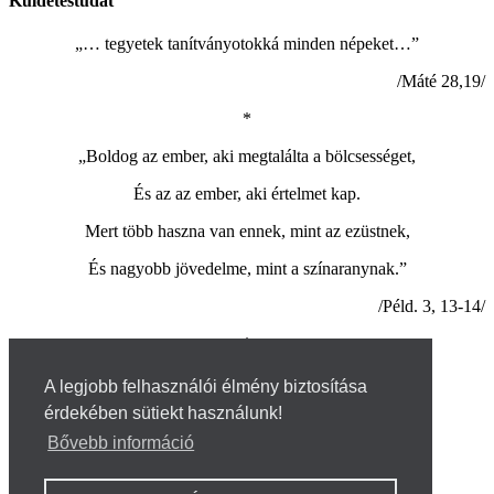
Küldetéstudat
„… tegyetek tanítványotokká minden népeket…”
/Máté 28,19/
*
„Boldog az ember, aki megtalálta a bölcsességet,
És az az ember, aki értelmet kap.
Mert több haszna van ennek, mint az ezüstnek,
És nagyobb jövedelme, mint a színaranynak.”
/Péld. 3, 13-14/
*
© 2026 - kozponti.net
A legjobb felhasználói élmény biztosítása
érdekében sütiekt használunk!
Házirend
SZMSZ
Bővebb információ
Pedagógiai program
Minőségirányítási program