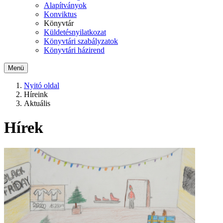
Alapítványok
Konviktus
Könyvtár
Küldetésnyilatkozat
Könyvtári szabályzatok
Könyvtári házirend
Menü
Nyitó oldal
Híreink
Aktuális
Hírek