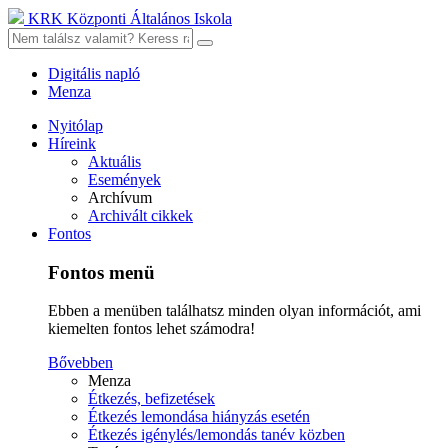
KRK Központi Általános Iskola
Digitális napló
Menza
Nyitólap
Híreink
Aktuális
Események
Archívum
Archivált cikkek
Fontos
Fontos menü
Ebben a menüben találhatsz minden olyan információt, ami
kiemelten fontos lehet számodra!
Bővebben
Menza
Étkezés, befizetések
Étkezés lemondása hiányzás esetén
Étkezés igénylés/lemondás tanév közben