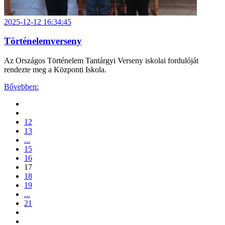
2025-12-12 16:34:45
Történelemverseny
Az Országos Történelem Tantárgyi Verseny iskolai fordulóját
rendezte meg a Központi Iskola.
Bővebben:
12
13
...
15
16
17
18
19
...
21