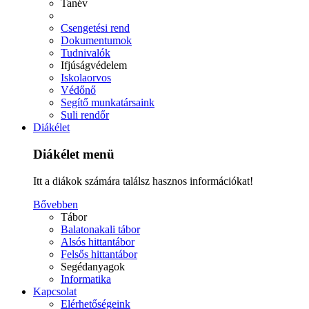
Tanév
Csengetési rend
Dokumentumok
Tudnivalók
Ifjúságvédelem
Iskolaorvos
Védőnő
Segítő munkatársaink
Suli rendőr
Diákélet
Diákélet menü
Itt a diákok számára találsz hasznos információkat!
Bővebben
Tábor
Balatonakali tábor
Alsós hittantábor
Felsős hittantábor
Segédanyagok
Informatika
Kapcsolat
Elérhetőségeink