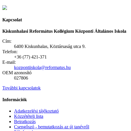
Kapcsolat
Kiskunhalasi Református Kollégium Központi Általános Iskola
Cím:
6400 Kiskunhalas, Köztársaság utca 9.
Telefon:
+36 (77) 421-371
E-mail:
kozpontiiskola@reformatus.hu
OEM azonosító
027806
További kapcsolatok
Információk
Adatkezelési tájékoztató
Közzétételi lista
Beiratkozás
Csengőszó - bemutatkozás az új tanévről