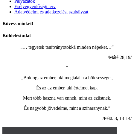
Pályázatok
Esélyegyenlőségi terv
Adatvédelmi és adatkezelési szabályzat
Kövess minket!
Küldetéstudat
„… tegyetek tanítványotokká minden népeket…”
/Máté 28,19/
*
„Boldog az ember, aki megtalálta a bölcsességet,
És az az ember, aki értelmet kap.
Mert több haszna van ennek, mint az ezüstnek,
És nagyobb jövedelme, mint a színaranynak.”
/Péld. 3, 13-14/
*