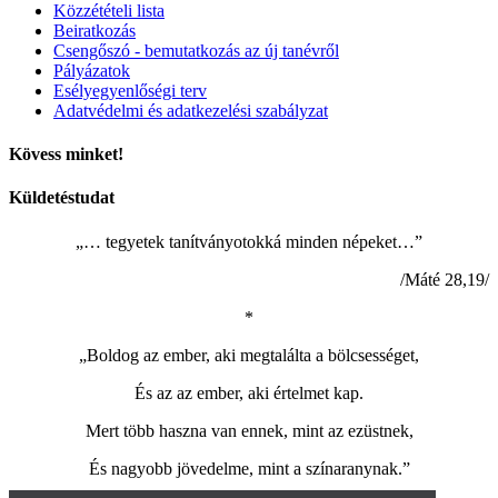
Közzétételi lista
Beiratkozás
Csengőszó - bemutatkozás az új tanévről
Pályázatok
Esélyegyenlőségi terv
Adatvédelmi és adatkezelési szabályzat
Kövess minket!
Küldetéstudat
„… tegyetek tanítványotokká minden népeket…”
/Máté 28,19/
*
„Boldog az ember, aki megtalálta a bölcsességet,
És az az ember, aki értelmet kap.
Mert több haszna van ennek, mint az ezüstnek,
És nagyobb jövedelme, mint a színaranynak.”