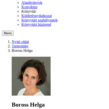
Alapítványok
Konviktus
Könyvtár
Küldetésnyilatkozat
Könyvtári szabályzatok
Könyvtári házirend
Menü
Nyitó oldal
Tantestület
Boross Helga
Boross Helga