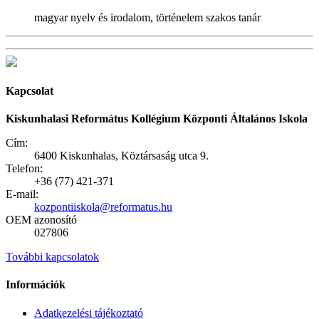
magyar nyelv és irodalom, történelem szakos tanár
Kapcsolat
Kiskunhalasi Református Kollégium Központi Általános Iskola
Cím:
6400 Kiskunhalas, Köztársaság utca 9.
Telefon:
+36 (77) 421-371
E-mail:
kozpontiiskola@reformatus.hu
OEM azonosító
027806
További kapcsolatok
Információk
Adatkezelési tájékoztató