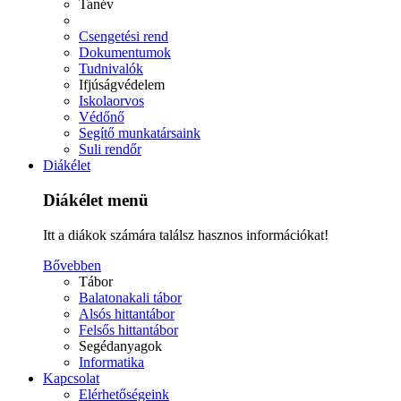
Tanév
Csengetési rend
Dokumentumok
Tudnivalók
Ifjúságvédelem
Iskolaorvos
Védőnő
Segítő munkatársaink
Suli rendőr
Diákélet
Diákélet menü
Itt a diákok számára találsz hasznos információkat!
Bővebben
Tábor
Balatonakali tábor
Alsós hittantábor
Felsős hittantábor
Segédanyagok
Informatika
Kapcsolat
Elérhetőségeink