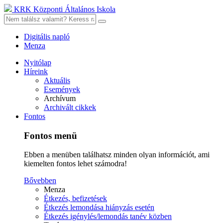
KRK Központi Általános Iskola
Digitális napló
Menza
Nyitólap
Híreink
Aktuális
Események
Archívum
Archivált cikkek
Fontos
Fontos menü
Ebben a menüben találhatsz minden olyan információt, ami
kiemelten fontos lehet számodra!
Bővebben
Menza
Étkezés, befizetések
Étkezés lemondása hiányzás esetén
Étkezés igénylés/lemondás tanév közben