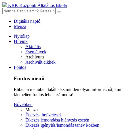
KRK Központi Általános Iskola
Digitális napló
Menza
Nyitólap
Híreink
Aktuális
Események
Archívum
Archivált cikkek
Fontos
Fontos menü
Ebben a menüben találhatsz minden olyan információt, ami
kiemelten fontos lehet számodra!
Bővebben
Menza
Étkezés, befizetések
Étkezés lemondása hiányzás esetén
Étkezés igénylés/lemondás tanév közben