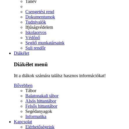
Tanév
Csengetési rend
Dokumentumok
Tudnivalók
Ifjúságvédelem
Iskolaorvos
Védőnő
Segítő munkatársaink
Suli rendőr
Diákélet
Diákélet menü
Itt a diákok számára találsz hasznos információkat!
Bővebben
Tábor
Balatonakali tábor
Alsós hittantábor
Felsős hittantábor
Segédanyagok
Informatika
Kapcsolat
Elérhetőségeink