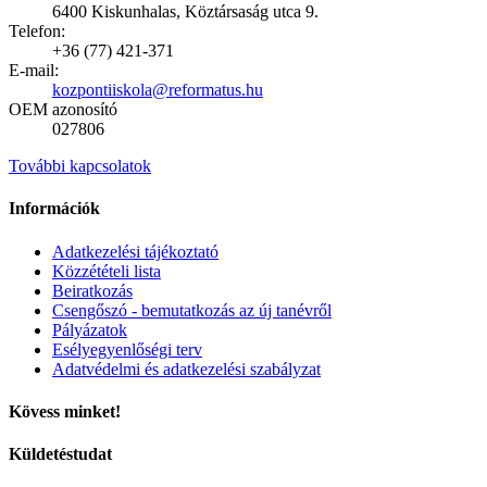
6400 Kiskunhalas, Köztársaság utca 9.
Telefon:
+36 (77) 421-371
E-mail:
kozpontiiskola@reformatus.hu
OEM azonosító
027806
További kapcsolatok
Információk
Adatkezelési tájékoztató
Közzétételi lista
Beiratkozás
Csengőszó - bemutatkozás az új tanévről
Pályázatok
Esélyegyenlőségi terv
Adatvédelmi és adatkezelési szabályzat
Kövess minket!
Küldetéstudat