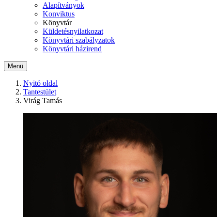
Alapítványok
Konviktus
Könyvtár
Küldetésnyilatkozat
Könyvtári szabályzatok
Könyvtári házirend
Menü
Nyitó oldal
Tantestület
Virág Tamás