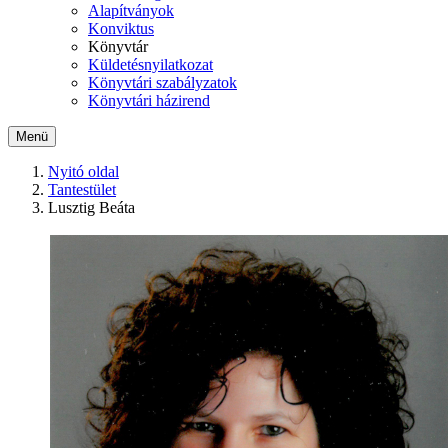
Alapítványok
Konviktus
Könyvtár
Küldetésnyilatkozat
Könyvtári szabályzatok
Könyvtári házirend
Menü
Nyitó oldal
Tantestület
Lusztig Beáta