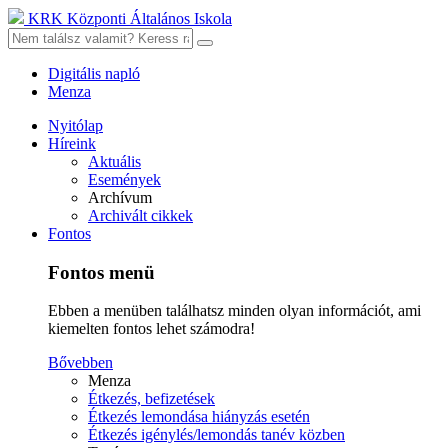
KRK Központi Általános Iskola
Digitális napló
Menza
Nyitólap
Híreink
Aktuális
Események
Archívum
Archivált cikkek
Fontos
Fontos menü
Ebben a menüben találhatsz minden olyan információt, ami
kiemelten fontos lehet számodra!
Bővebben
Menza
Étkezés, befizetések
Étkezés lemondása hiányzás esetén
Étkezés igénylés/lemondás tanév közben