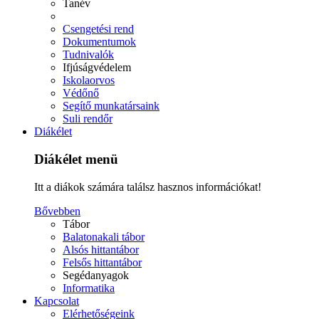
Tanév
Csengetési rend
Dokumentumok
Tudnivalók
Ifjúságvédelem
Iskolaorvos
Védőnő
Segítő munkatársaink
Suli rendőr
Diákélet
Diákélet menü
Itt a diákok számára találsz hasznos információkat!
Bővebben
Tábor
Balatonakali tábor
Alsós hittantábor
Felsős hittantábor
Segédanyagok
Informatika
Kapcsolat
Elérhetőségeink