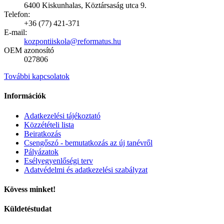
6400 Kiskunhalas, Köztársaság utca 9.
Telefon:
+36 (77) 421-371
E-mail:
kozpontiiskola@reformatus.hu
OEM azonosító
027806
További kapcsolatok
Információk
Adatkezelési tájékoztató
Közzétételi lista
Beiratkozás
Csengőszó - bemutatkozás az új tanévről
Pályázatok
Esélyegyenlőségi terv
Adatvédelmi és adatkezelési szabályzat
Kövess minket!
Küldetéstudat